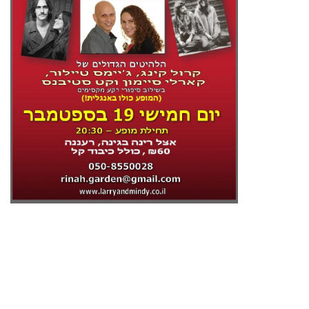
ליצירת קשר
054-6446396 / 050-5921628
larry@larryandmindy.co.il
או
mindy@larryandmindy.co.il