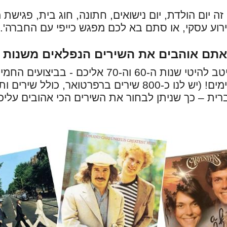
זה יום הולדת, יום נישואים, חתונה, חוג בית, פגישת 
רוע עסקי, או סתם בא לכם מפגש כייפי עם החברה'..
ם אוהבים את השירים הנפלאים משנות ה-60 וה-0
אנו מביאים את מיטב להיטי שנות ה-60 וה-70 אליכם
קטעי קישור מקסימים! (יש לנו כ-800 שירים ברפרטואר, כול
ית – כך שניתן לבחור את השירים הכי אהובים עליכ