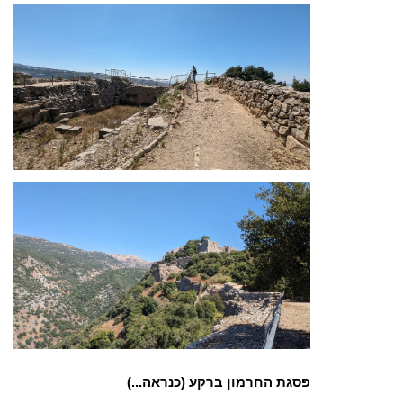
פסגת החרמון ברקע (כנראה...)