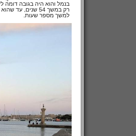
בנמל והוא היה בגובה דומה לז
רק במשך 54 שנים, עד שהוא נהרס ברעידת אדמה. אכלנו ארוחת צהריים מדהימה והסתובבנו ב
למשך מספר שעות.