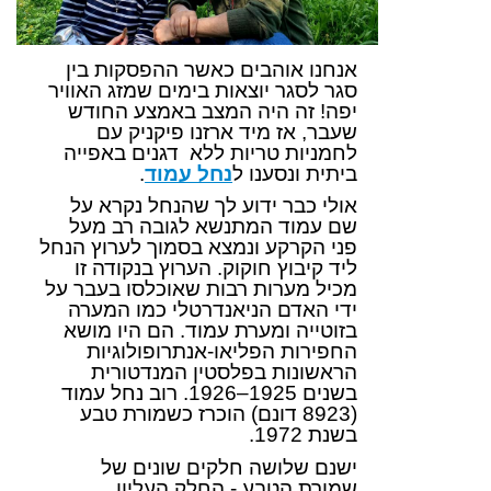
אנחנו אוהבים כאשר ההפסקות בין
סגר לסגר יוצאות בימים שמזג האוויר
יפה! זה היה המצב באמצע החודש
שעבר, אז מיד ארזנו פיקניק
עם
לחמניות טריות ללא
דגנים באפייה
ביתית ונסענו ל
נחל עמוד
.
אולי כבר ידוע לך שהנחל נקרא על
שם עמוד המתנשא לגובה רב מעל
פני הקרקע ונמצא בסמוך לערוץ הנחל
ליד קיבוץ חוקוק. הערוץ בנקודה זו
מכיל מערות רבות שאוכלסו בעבר על
ידי האדם הניאנדרטלי כמו המערה
בזוטייה ומערת עמוד. הם היו מושא
החפירות הפליאו-אנתרופולוגיות
הראשונות בפלסטין המנדטורית
בשנים 1925–1926. רוב נחל עמוד
(8923 דונם) הוכרז כשמורת טבע
בשנת 1972.
ישנם שלושה חלקים שונים של
שמורת הטבע - החלק העליון,